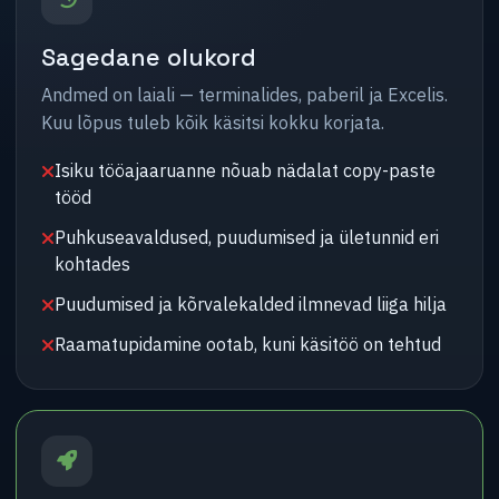
Sagedane olukord
Andmed on laiali — terminalides, paberil ja Excelis.
Kuu lõpus tuleb kõik käsitsi kokku korjata.
Isiku tööajaaruanne nõuab nädalat copy-paste
tööd
Puhkuseavaldused, puudumised ja ületunnid eri
kohtades
Puudumised ja kõrvalekalded ilmnevad liiga hilja
Raamatupidamine ootab, kuni käsitöö on tehtud