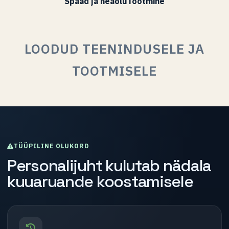
Spaad ja heaolu
Tootmine
LOODUD TEENINDUSELE JA
TOOTMISELE
TÜÜPILINE OLUKORD
Personalijuht kulutab nädala
kuuaruande koostamisele