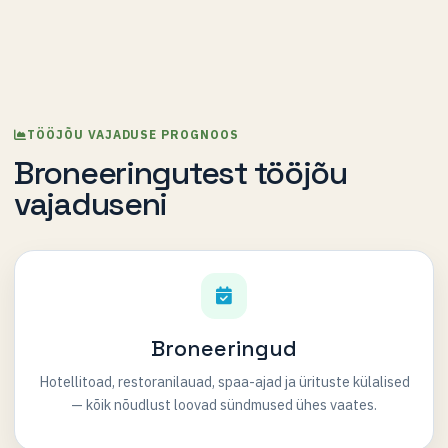
TÖÖJÕU VAJADUSE PROGNOOS
Broneeringutest tööjõu
vajaduseni
Broneeringud
Hotellitoad, restoranilauad, spaa-ajad ja ürituste külalised
— kõik nõudlust loovad sündmused ühes vaates.