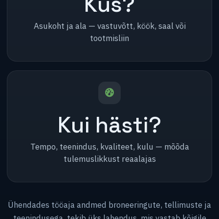
Kus?
Asukoht ja ala — vastuvõtt, köök, saal või
tootmisliin
Kui hästi?
Tempo, teenindus, kvaliteet, kulu — mõõda
tulemuslikkust reaalajas
Ühendades tööaja andmed broneeringute, tellimuste ja
teenindusega, tekib üks lahendus, mis vastab kõigile