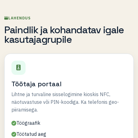
LAHENDUS
Paindlik ja kohandatav igale
kasutajagrupile
Töötaja portaal
Lihtne ja turvaline sisselogimine kioskis NFC,
näotuvastuse või PIN-koodiga. Ka telefonis geo-
piiramisega.
Töögraafik
Töötatud aeg