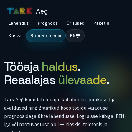
Aeg
Lahendus
Prognoos
Üritused
Paketid
Kasva
Broneeri demo
EN
Tööaja
haldus
.
Reaalajas
ülevaade
.
Tark Aeg koondab tööaja, kohaloleku, puhkused ja
avaldused ning graafikud koos tööjõu vajaduse
prognoosidega ühte lahendusse. Logi sisse kiibiga, PIN-
iga või näotuvastuse abil — kioskis, telefonis ja