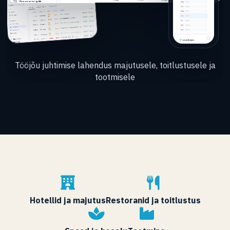
Tööjõu juhtimise lahendus majutusele, toitlustusele ja
tootmisele
Hotellid ja majutus
Restoranid ja toitlustus