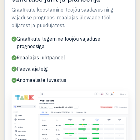
Graafikute koostamine, tööjõu saadavus ning
vajaduse prognoos, reaalajas ülevaade tööl
olijatest ja puudujatest.
Graafikute tegemine tööjõu vajaduse
prognoosiga
Reaalajas juhtpaneel
Päeva ajatelg
Anomaaliate tuvastus