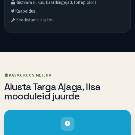
Riistvara (lukud, kaardilugejad, toiteplokid)
Kaabeldus
Seadistamine ja töö
KASVA KOOS MEIEGA
Alusta Targa Ajaga, lisa
mooduleid juurde