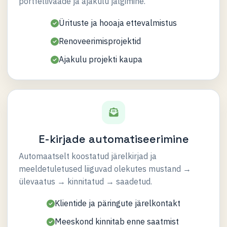
portfellivaade ja ajakulu jälgimine.
Ürituste ja hooaja ettevalmistus
Renoveerimisprojektid
Ajakulu projekti kaupa
E-kirjade automatiseerimine
Automaatselt koostatud järelkirjad ja
meeldetuletused liiguvad olekutes mustand →
ülevaatus → kinnitatud → saadetud.
Klientide ja päringute järelkontakt
Meeskond kinnitab enne saatmist