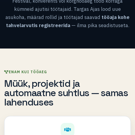
Festival, konverents või kõrghooaeg toob korraga
kümneid ajutisi töötajaid. Targas Ajas lood uue
asukoha, määrad rollid ja töötajad saavad
tööaja kohe
tahvelarvutis registreerida
— ilma pika seadistuseta.
ENAM KUI TÖÖAEG
Müük, projektid ja
automaatne suhtlus — samas
lahenduses