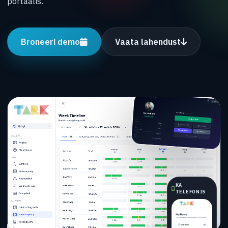
portaalis.
Broneeri demo
Vaata lahendust
KA
TELEFONIS