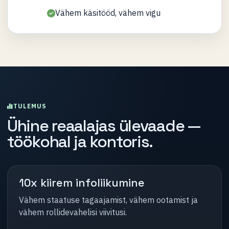
Vähem käsitööd, vähem vigu
TULEMUS
Ühine reaalajas ülevaade —
töökohal ja kontoris.
10x kiirem infoliikumine
Vähem staatuse tagaajamist, vähem ootamist ja
vähem rollidevahelisi viivitusi.