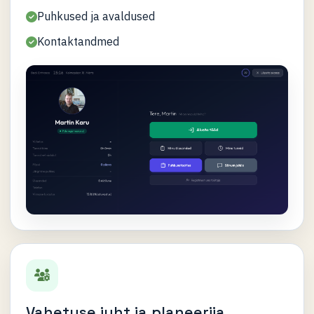
Puhkused ja avaldused
Kontaktandmed
Vahetuse juht ja planeerija