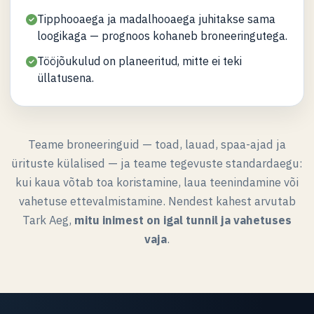
Tipphooaega ja madalhooaega juhitakse sama
loogikaga — prognoos kohaneb broneeringutega.
Tööjõukulud on planeeritud, mitte ei teki
üllatusena.
Teame broneeringuid — toad, lauad, spaa-ajad ja
ürituste külalised — ja teame tegevuste standardaegu:
kui kaua võtab toa koristamine, laua teenindamine või
vahetuse ettevalmistamine. Nendest kahest arvutab
Tark Aeg,
mitu inimest on igal tunnil ja vahetuses
vaja
.