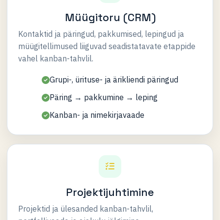
Müügitoru (CRM)
Kontaktid ja päringud, pakkumised, lepingud ja
müügitellimused liiguvad seadistatavate etappide
vahel kanban-tahvlil.
Grupi-, ürituse- ja ärikliendi päringud
Päring → pakkumine → leping
Kanban- ja nimekirjavaade
Projektijuhtimine
Projektid ja ülesanded kanban-tahvlil,