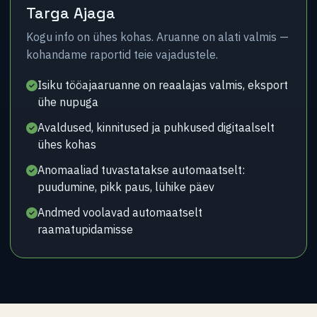
Targa Ajaga
Kogu info on ühes kohas. Aruanne on alati valmis —
kohandame raportid teie vajadustele.
Isiku tööajaaruanne on reaalajas valmis, eksport
ühe nupuga
Avaldused, kinnitused ja puhkused digitaalselt
ühes kohas
Anomaaliad tuvastatakse automaatselt:
puudumine, pikk paus, lühike päev
Andmed voolavad automaatselt
raamatupidamisse