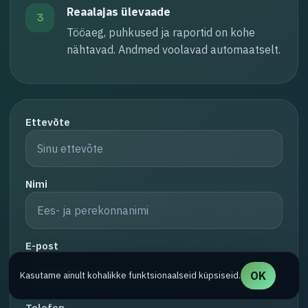
Reaalajas ülevaade
3
Tööaeg, puhkused ja raportid on kohe
nähtavad. Andmed voolavad automaatselt.
Ettevõte
Nimi
E-post
OK
Kasutame ainult kohalikke funktsionaalseid küpsiseid.
Telefon